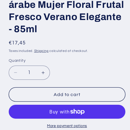
árabe Mujer Floral Frutal
Fresco Verano Elegante
- 85ml
Regular
€17,45
price
Taxes included.
Shipping
calculated at checkout.
Quantity
Decrease
Increase
quantity
quantity
for
for
So
So
Add to cart
Candid
Candid
de
de
Maison
Maison
Alhambra
Alhambra
Perfume
Perfume
More payment options