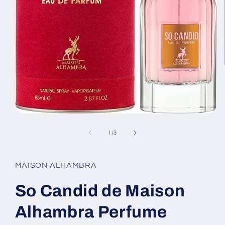
Open
media
1
of
1
/
3
in
modal
MAISON ALHAMBRA
So Candid de Maison
Alhambra Perfume