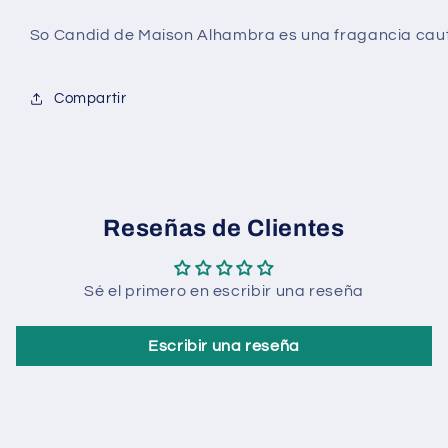
árabe
árabe
Mujer
Mujer
So Candid de Maison Alhambra
es una fragancia caut
Floral
Floral
Frutal
Frutal
Fresco
Fresco
Compartir
Verano
Verano
Elegante
Elegante
-
-
85ml
85ml
Reseñas de Clientes
Sé el primero en escribir una reseña
Escribir una reseña