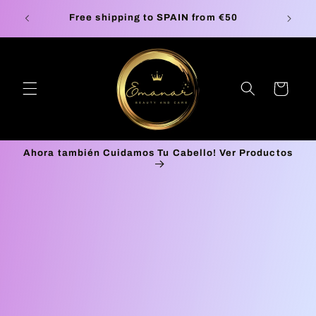
Skip to
Europe Free Shipping on orders up to €100*
🚚 P
content
Cart
Ahora también Cuidamos Tu Cabello! Ver Productos