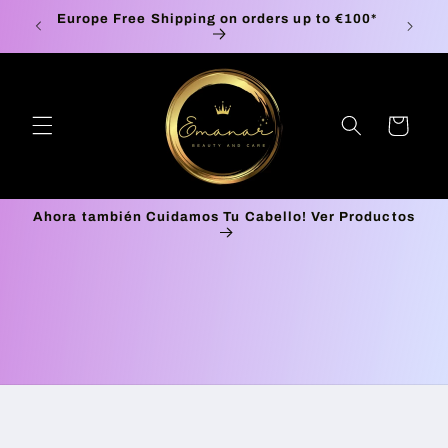
Skip to
Europe Free Shipping on orders up to €100*
🚚 P
content
Cart
Ahora también Cuidamos Tu Cabello! Ver Productos
Skip to