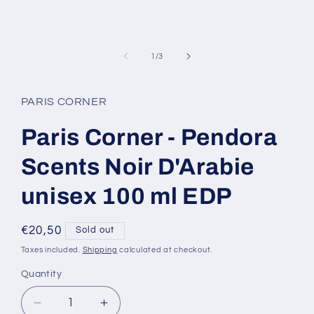
media
1
in
modal
of
1
/
3
PARIS CORNER
Paris Corner - Pendora
Scents Noir D'Arabie
unisex 100 ml EDP
Regular
€20,50
Sold out
price
Taxes included.
Shipping
calculated at checkout.
Quantity
Decrease
Increase