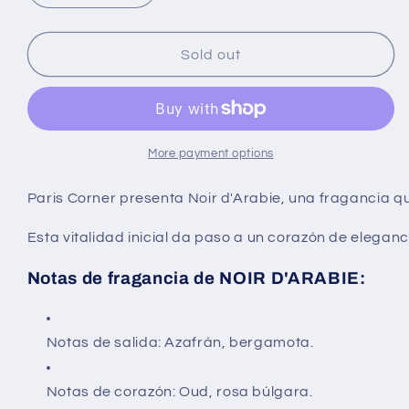
quantity
quantity
for
for
Paris
Paris
Sold out
Corner
Corner
-
-
Pendora
Pendora
Scents
Scents
Noir
Noir
More payment options
D&#39;Arabie
D&#39;Arabie
unisex
unisex
Paris Corner presenta Noir d'Arabie, una fragancia qu
100
100
ml
ml
Esta vitalidad inicial da paso a un corazón de elegan
EDP
EDP
Notas de fragancia de NOIR D'ARABIE:
Notas de salida: Azafrán, bergamota.
Notas de corazón: Oud, rosa búlgara.