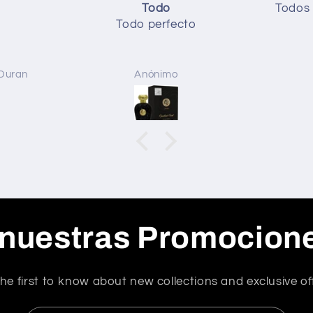
Todos estupendos huelen de
Una
maravilla 💯
Una l
los 2
extra
Micky
incre
deli
 nuestras Promocion
he first to know about new collections and exclusive of