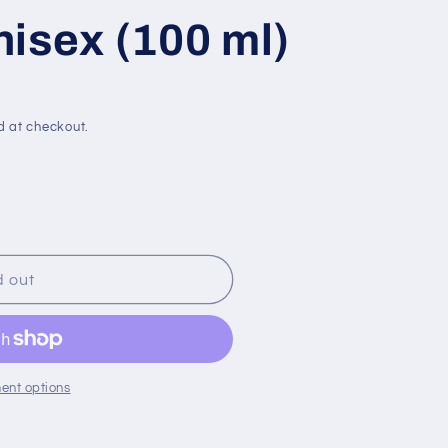
n
g
isex (100 ml)
o
n
d at checkout.
d out
E
ent options