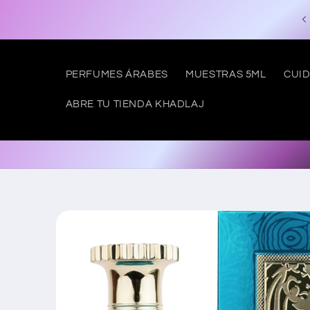
Skip to
Free shipping to SPAIN from €50
content
PERFUMES ÁRABES
MUESTRAS 5ML
CUID
ABRE TU TIENDA KHADLAJ
Skip to
product
information