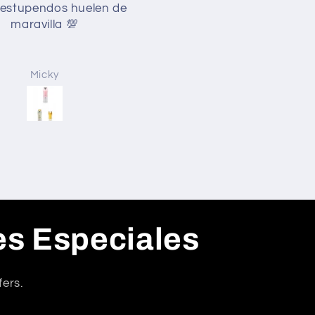
 locura de perfume!
Me encanta
ocura de perfume! De
Me encanta, es un
00 q tengo esta en mi
espectáculo de perfume, 
Top 3, duración
ganas de comerte. He
ordinaria, proyección
probado otras versiones 
Mónica Martin
Mónica Martín
íble y tiene un aroma
Tobacco y esta de mome
cioso. Contentísima y
es mi preferida.
recomendable.
es Especiales
fers.