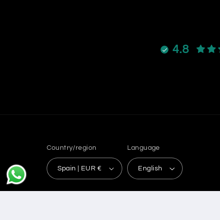
4.8
Country/region
Language
Spain | EUR €
English
© 2026,
EMANAR BEAUTY
Powered by Shopify
Refund 