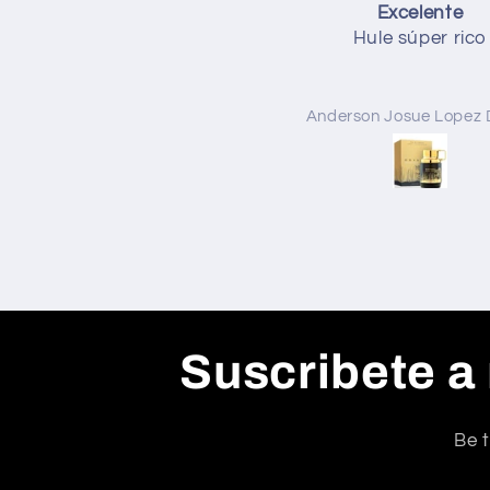
Excelente
Todo
Hule súper rico
Todo perfecto
Anderson Josue Lopez Duran
Anónimo
Suscribete a
Be t