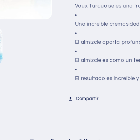
unisex
unisex
Voux Turquoise es una f
(100
(100
ml)
ml)
Una increíble cremosidad 
El almizcle aporta profund
El almizcle es como un t
El resultado es increíble
Compartir