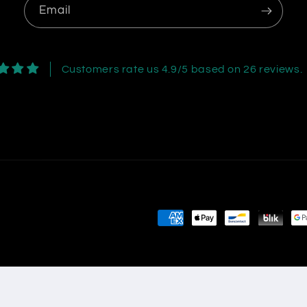
Email
Customers rate us 4.9/5 based on 26 reviews.
Payment
methods
policy
Privacy policy
Terms of service
Shipping policy
Contact 