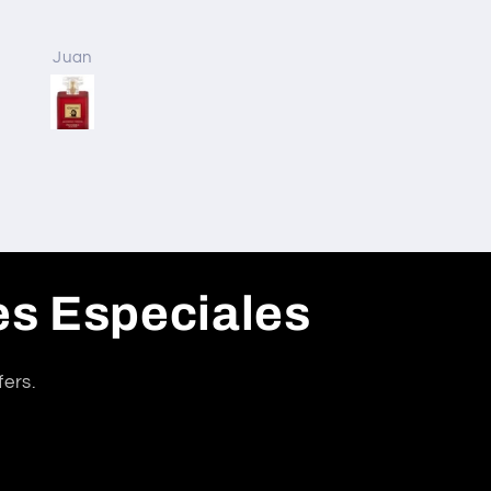
con sus expectativas y
fueron acertados con l
fecha de entrega, muy
Juan
Anónimo
contenta
es Especiales
fers.