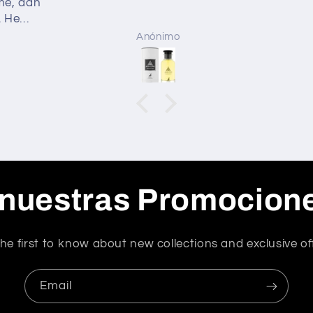
me, dan
. He
nes de
Anónimo
omento
.
 nuestras Promocion
he first to know about new collections and exclusive of
Email