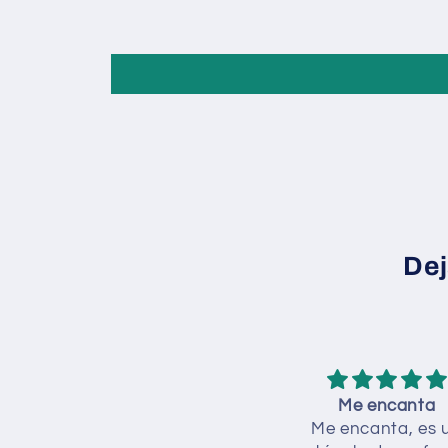
Dej
Una locura de perfume!
Me encanta
na locura de perfume! De
Me encanta, es 