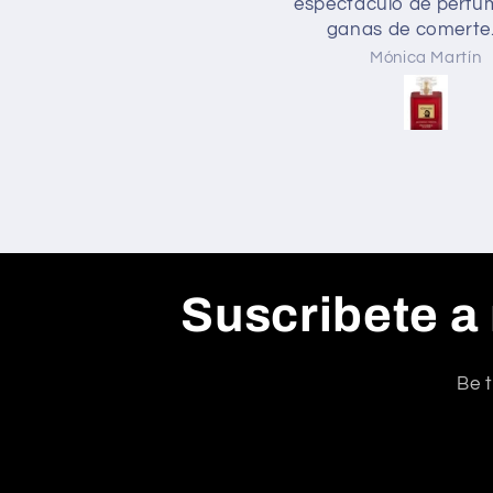
los 200 q tengo esta en mi
espectáculo de perfu
Top 3, duración
ganas de comerte
xtraordinaria, proyección
probado otras versio
Mónica Martin
Mónica Martín
increíble y tiene un aroma
Tobacco y esta de m
delicioso. Contentísima y
es mi preferida
recomendable.
Suscribete a
Be t