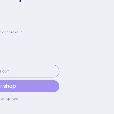
n
g
o
n
d at checkout.
d out
ent options