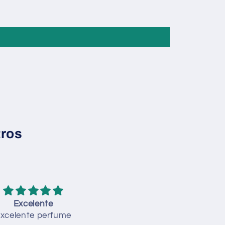
tros
Excelente
Perfumes
xcelente perfume
Me encantaron cumplier