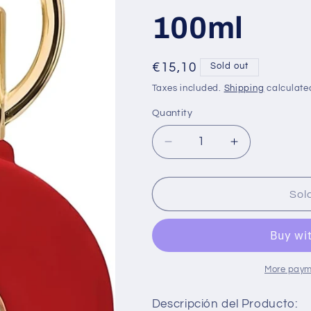
100ml
i
Regular
€15,10
Sold out
price
Taxes included.
Shipping
calculate
Quantity
Decrease
Increase
quantity
quantity
for
for
Maison
Maison
Sol
alhambra
alhambra
Philos
Philos
Rosso
Rosso
Eau
Eau
de
de
More paym
parfum
parfum
100ml
100ml
Descripción del Producto: