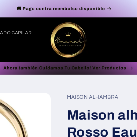
🚚 Pago contra reembolso disponible
ADO CAPILAR
Ahora también Cuidamos Tu Cabello! Ver Productos
t
r
MAISON ALHAMBRA
/
Maison al
r
Rosso Eau