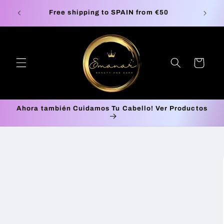
Skip to
Europe Free Shipping on orders up to €100*
🚚 P
content
Cart
Ahora también Cuidamos Tu Cabello! Ver Productos
Skip to
product
information