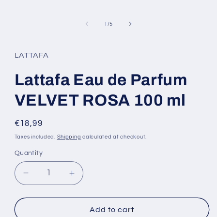
of
1
/
5
LATTAFA
Lattafa Eau de Parfum
VELVET ROSA 100 ml
Regular
€18,99
price
Taxes included.
Shipping
calculated at checkout.
Quantity
Decrease
Increase
quantity
quantity
for
for
Lattafa
Lattafa
Add to cart