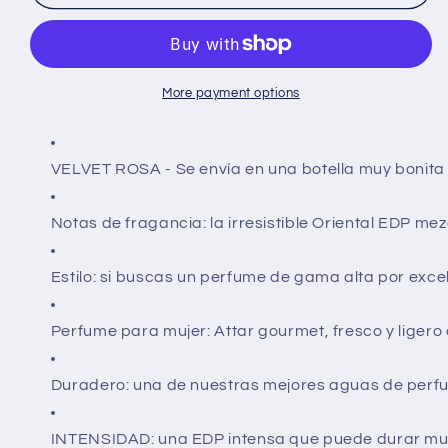
Eau
Eau
de
de
Parfum
Parfum
VELVET
VELVET
ROSA
ROSA
More payment options
100
100
ml
ml
VELVET ROSA - Se envía en una botella muy bonita 
Notas de fragancia: la irresistible Oriental EDP me
Estilo: si buscas un perfume de gama alta por exce
Perfume para mujer: Attar gourmet, fresco y liger
Duradero: una de nuestras mejores aguas de perfum
INTENSIDAD: una EDP intensa que puede durar much