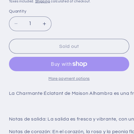
Taxes included.
Shipping
calculated at checkout.
Quantity
Decrease
Increase
quantity
quantity
for
for
La
La
Sold out
Charmante
Charmante
Éclatant
Éclatant
de
de
Maison
Maison
Alhambra
Alhambra
More payment options
perfume
perfume
árabe
árabe
La Charmante Éclatant de Maison Alhambra
es una f
Mujer
Mujer
Elegante
Elegante
Lujoso
Lujoso
Exquisito
Exquisito
Notas de salida:
La salida es fresca y vibrante, con u
Eau
Eau
de
de
Notas de corazón:
En el corazón, la rosa y la peonía f