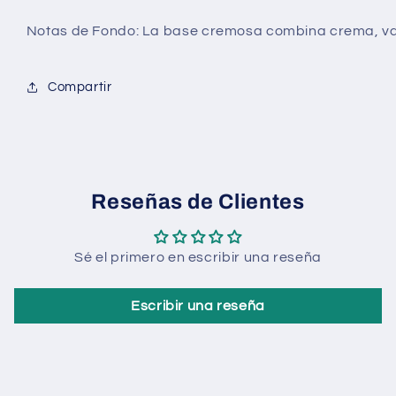
Parfum
Parfum
-
-
Notas de Fondo:
La base cremosa combina crema, vaini
100ml
100ml
Compartir
Reseñas de Clientes
Sé el primero en escribir una reseña
Escribir una reseña