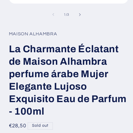
Open
media
1
of
1
/
3
in
modal
MAISON ALHAMBRA
La Charmante Éclatant
de Maison Alhambra
perfume árabe Mujer
Elegante Lujoso
Exquisito Eau de Parfum
- 100ml
Regular
€28,50
Sold out
price