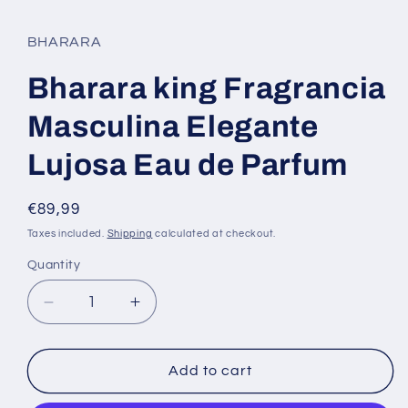
modal
BHARARA
Bharara king Fragrancia
Masculina Elegante
Lujosa Eau de Parfum
Regular
€89,99
price
Taxes included.
Shipping
calculated at checkout.
Quantity
Decrease
Increase
quantity
quantity
for
for
Bharara
Bharara
Add to cart
king
king