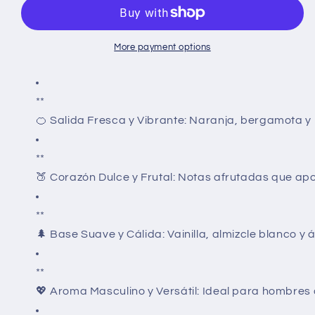
Fragrancia
Fragrancia
Masculina
Masculina
Elegante
Elegante
Lujosa
Lujosa
More payment options
Eau
Eau
de
de
Parfum
Parfum
**
🍊
Salida Fresca y Vibrante:
Naranja, bergamota y l
**
🍑
Corazón Dulce y Frutal:
Notas afrutadas que apor
**
🌲
Base Suave y Cálida:
Vainilla, almizcle blanco y
**
💖
Aroma Masculino y Versátil:
Ideal para hombres 