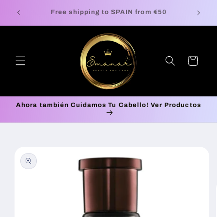
Skip to
Europe Free Shipping on orders up to €100*
🚚 P
content
Cart
Ahora también Cuidamos Tu Cabello! Ver Productos
Skip to
product
information