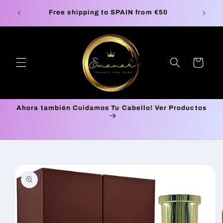
Skip to
Europe Free Shipping on orders up to €100*
🚚 P
content
Cart
Ahora también Cuidamos Tu Cabello! Ver Productos
Skip to
product
information