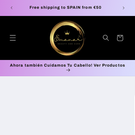
Skip to
Europe Free Shipping on orders up to €100*
🚚 P
content
Cart
Ahora también Cuidamos Tu Cabello! Ver Productos
Skip to
product
information