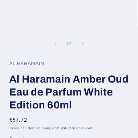
of
1
/
4
AL HARAMAIN
Al Haramain Amber Oud
Eau de Parfum White
Edition 60ml
Regular
€57,72
price
Taxes included.
Shipping
calculated at checkout.