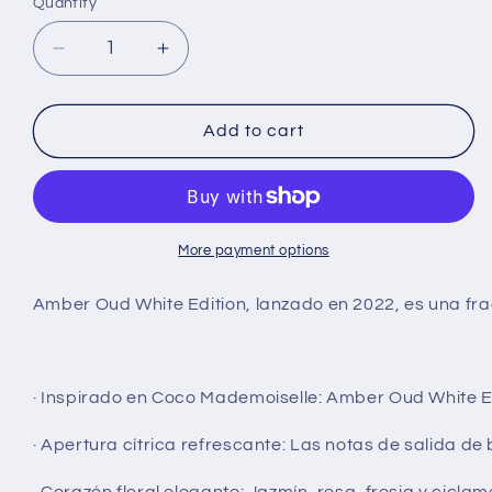
Quantity
Decrease
Increase
quantity
quantity
for
for
Al
Al
Add to cart
Haramain
Haramain
Amber
Amber
Oud
Oud
Eau
Eau
de
de
More payment options
Parfum
Parfum
White
White
Amber Oud White Edition, lanzado en 2022, es una fraga
Edition
Edition
60ml
60ml
·
Inspirado en Coco Mademoiselle:
Amber Oud White Edi
·
Apertura cítrica refrescante:
Las notas de salida de 
·
Corazón floral elegante:
Jazmín, rosa, fresia y cicla